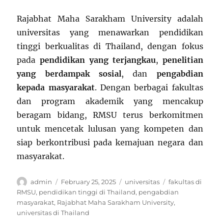
Rajabhat Maha Sarakham University adalah
universitas yang menawarkan pendidikan
tinggi berkualitas di Thailand, dengan fokus
pada
pendidikan yang terjangkau
,
penelitian
yang berdampak sosial
, dan
pengabdian
kepada masyarakat
. Dengan berbagai fakultas
dan program akademik yang mencakup
beragam bidang, RMSU terus berkomitmen
untuk mencetak lulusan yang kompeten dan
siap berkontribusi pada kemajuan negara dan
masyarakat.
Author
Posted
Categories
Tags
admin
February 25, 2025
universitas
fakultas di
on
RMSU
,
pendidikan tinggi di Thailand
,
pengabdian
masyarakat
,
Rajabhat Maha Sarakham University
,
universitas di Thailand