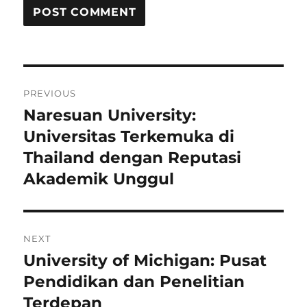
Post
PREVIOUS
navigation
Naresuan University:
Previous
post:
Universitas Terkemuka di
Thailand dengan Reputasi
Akademik Unggul
NEXT
University of Michigan: Pusat
Next
post:
Pendidikan dan Penelitian
Terdepan