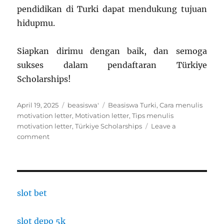
pendidikan di Turki dapat mendukung tujuan
hidupmu.
Siapkan dirimu dengan baik, dan semoga
sukses dalam pendaftaran Türkiye
Scholarships!
Posted
Categories
Tags
April 19, 2025
beasiswa'
Beasiswa Turki
,
Cara menulis
on
motivation letter
,
Motivation letter
,
Tips menulis
motivation letter
,
Türkiye Scholarships
Leave a
on
comment
Cara
Menulis
Motivation
Letter
yang
slot bet
Kuat
untuk
slot depo 5k
Türkiye