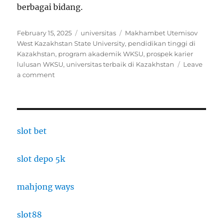
berbagai bidang.
Posted
Categories
Tags
February 15, 2025
universitas
Makhambet Utemisov
on
West Kazakhstan State University
,
pendidikan tinggi di
Kazakhstan
,
program akademik WKSU
,
prospek karier
lulusan WKSU
,
universitas terbaik di Kazakhstan
Leave
on
a comment
West
Kazakhstan
State
University:
Universitas
slot bet
Bersejarah
dengan
slot depo 5k
Kualitas
Pendidikan
Unggulan
mahjong ways
slot88