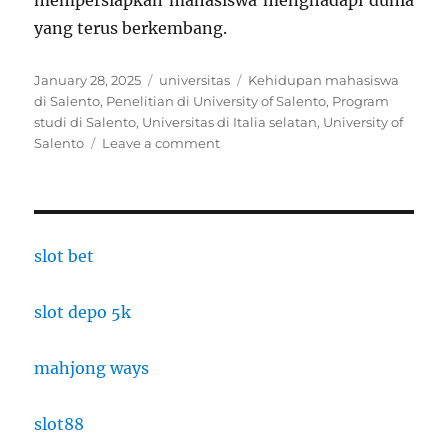
mempersiapkan mahasiswa menghadapi dunia
yang terus berkembang.
Posted
Categories
Tags
January 28, 2025
universitas
Kehidupan mahasiswa
on
di Salento
,
Penelitian di University of Salento
,
Program
studi di Salento
,
Universitas di Italia selatan
,
University of
on
Salento
Leave a comment
University
of
Salento:
Pusat
Pendidikan
slot bet
dan
Penelitian
slot depo 5k
Berkualitas
di
Selatan
mahjong ways
Italia
slot88