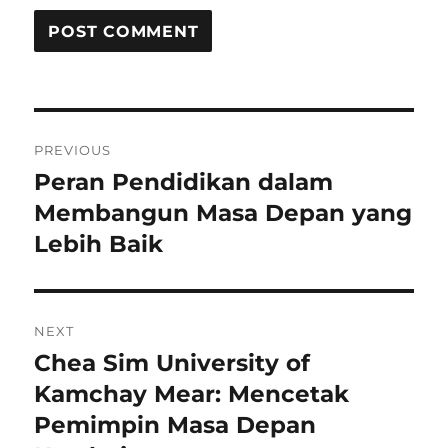
Post
PREVIOUS
navigation
Peran Pendidikan dalam
Previous
post:
Membangun Masa Depan yang
Lebih Baik
NEXT
Chea Sim University of
Next
post:
Kamchay Mear: Mencetak
Pemimpin Masa Depan