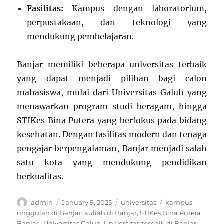
Fasilitas:
Kampus dengan laboratorium,
perpustakaan, dan teknologi yang
mendukung pembelajaran.
Banjar memiliki beberapa universitas terbaik
yang dapat menjadi pilihan bagi calon
mahasiswa, mulai dari Universitas Galuh yang
menawarkan program studi beragam, hingga
STIKes Bina Putera yang berfokus pada bidang
kesehatan. Dengan fasilitas modern dan tenaga
pengajar berpengalaman, Banjar menjadi salah
satu kota yang mendukung pendidikan
berkualitas.
Author
Posted
Categories
Tags
admin
January 9, 2025
universitas
kampus
on
unggulan di Banjar
,
kuliah di Banjar
,
STIKes Bina Putera
Banjar.
,
Universitas Galuh
,
Universitas terbaik di Banjar