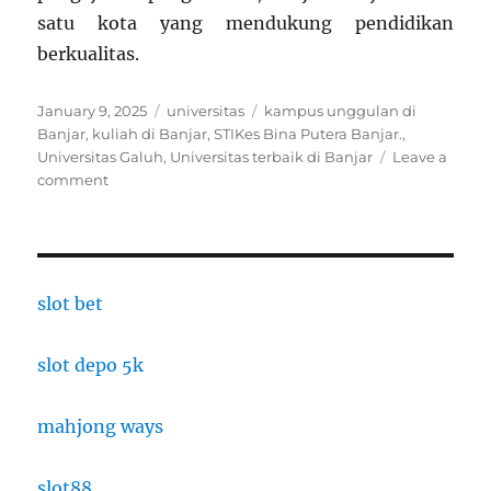
satu kota yang mendukung pendidikan
berkualitas.
Posted
Categories
Tags
January 9, 2025
universitas
kampus unggulan di
on
Banjar
,
kuliah di Banjar
,
STIKes Bina Putera Banjar.
,
Universitas Galuh
,
Universitas terbaik di Banjar
Leave a
on
comment
3
Universitas
Terbaik
di
Banjar
slot bet
slot depo 5k
mahjong ways
slot88