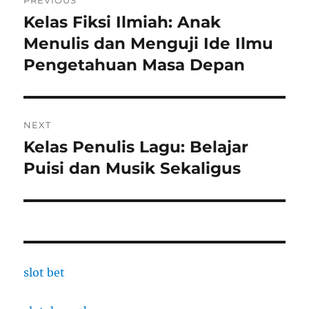
PREVIOUS
navigation
Kelas Fiksi Ilmiah: Anak
Previous
post:
Menulis dan Menguji Ide Ilmu
Pengetahuan Masa Depan
NEXT
Kelas Penulis Lagu: Belajar
Next
post:
Puisi dan Musik Sekaligus
slot bet