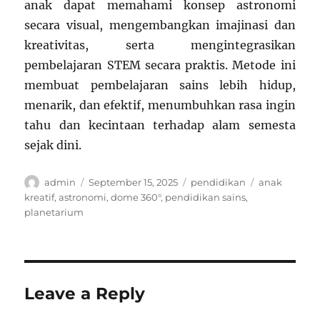
anak dapat memahami konsep astronomi
secara visual, mengembangkan imajinasi dan
kreativitas, serta mengintegrasikan
pembelajaran STEM secara praktis. Metode ini
membuat pembelajaran sains lebih hidup,
menarik, dan efektif, menumbuhkan rasa ingin
tahu dan kecintaan terhadap alam semesta
sejak dini.
Author
Posted
Categories
Tags
admin
September 15, 2025
pendidikan
anak
on
kreatif
,
astronomi
,
dome 360°
,
pendidikan sains
,
planetarium
Leave a Reply