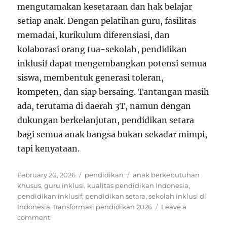
mengutamakan kesetaraan dan hak belajar
setiap anak. Dengan pelatihan guru, fasilitas
memadai, kurikulum diferensiasi, dan
kolaborasi orang tua-sekolah, pendidikan
inklusif dapat mengembangkan potensi semua
siswa, membentuk generasi toleran,
kompeten, dan siap bersaing. Tantangan masih
ada, terutama di daerah 3T, namun dengan
dukungan berkelanjutan, pendidikan setara
bagi semua anak bangsa bukan sekadar mimpi,
tapi kenyataan.
Posted
Categories
Tags
February 20, 2026
pendidikan
anak berkebutuhan
on
khusus
,
guru inklusi
,
kualitas pendidikan Indonesia
,
pendidikan inklusif
,
pendidikan setara
,
sekolah inklusi di
Indonesia
,
transformasi pendidikan 2026
Leave a
on
comment