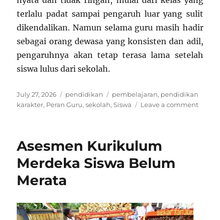
terlalu padat sampai pengaruh luar yang sulit
dikendalikan. Namun selama guru masih hadir
sebagai orang dewasa yang konsisten dan adil,
pengaruhnya akan tetap terasa lama setelah
siswa lulus dari sekolah.
Posted
Categories
Tags
July 27, 2026
pendidikan
pembelajaran
,
pendidikan
on
on
karakter
,
Peran Guru
,
sekolah
,
Siswa
Leave a comment
Peran
Guru
dalam
Asesmen Kurikulum
Memb
Karakt
Merdeka Siswa Belum
Siswa
Merata
di
Sekol