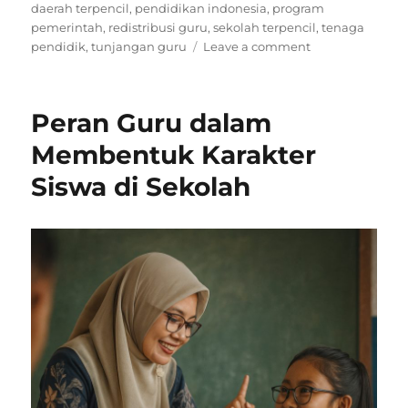
on
daerah terpencil
,
pendidikan indonesia
,
program
pemerintah
,
redistribusi guru
,
sekolah terpencil
,
tenaga
on
pendidik
,
tunjangan guru
Leave a comment
Pemerataan
Guru
Profesional
Peran Guru dalam
di
Daerah
Membentuk Karakter
Terpencil
Siswa di Sekolah
Indonesia