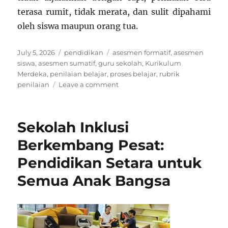
terasa rumit, tidak merata, dan sulit dipahami
oleh siswa maupun orang tua.
Posted
Categories
Tags
July 5, 2026
pendidikan
asesmen formatif
,
asesmen
on
siswa
,
asesmen sumatif
,
guru sekolah
,
Kurikulum
Merdeka
,
penilaian belajar
,
proses belajar
,
rubrik
on
penilaian
Leave a comment
Asesmen
Kurikulum
Merdeka
Sekolah Inklusi
Siswa
Belum
Berkembang Pesat:
Merata
Pendidikan Setara untuk
Semua Anak Bangsa