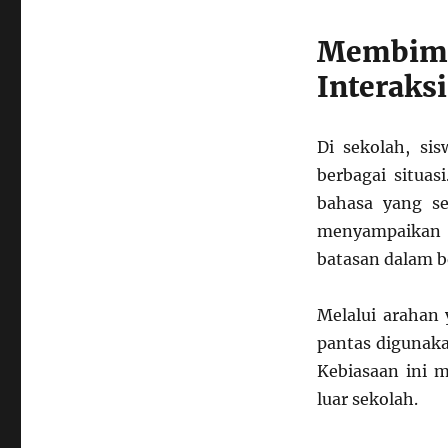
Membimb
Interaksi
Di sekolah, si
berbagai situa
bahasa yang se
menyampaikan 
batasan dalam b
Melalui arahan
pantas digunaka
Kebiasaan ini m
luar sekolah.