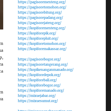
https://pagisorementeng.org/
https://pagisoretomohon.org/
https://pagisorebitung.org/
https://pagisorepadang.org/
https://pagisorejateng.org/
https://kopiforementeng.org/
https://kopiforepik.org/
https://kopiforepluit.org/
am
https://kopiforetomohon.org/
https://kopiforemakassar.org/
sa
p,
https://pagisorebogor.org/
ra
https://pagisoretangerang.org/
https://kopikenanganmanado.org/
ta
https://kopiforedepok.org/
https://kopiforebali.org/
https://kopiforebogor.org/
https://kopiforemanado.org/
am
https://mixuejabar.org/
wa
https://mixuesumut.org/