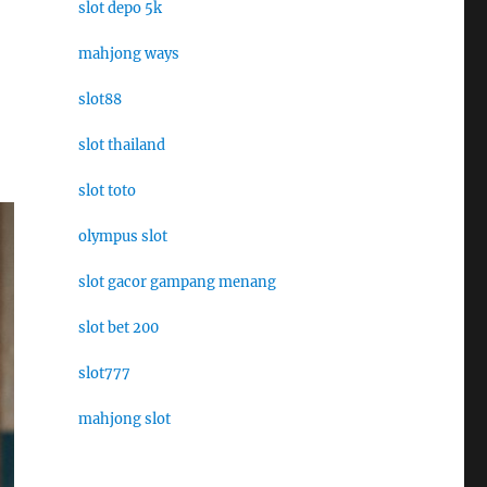
slot depo 5k
mahjong ways
a
slot88
slot thailand
slot toto
olympus slot
slot gacor gampang menang
slot bet 200
slot777
mahjong slot