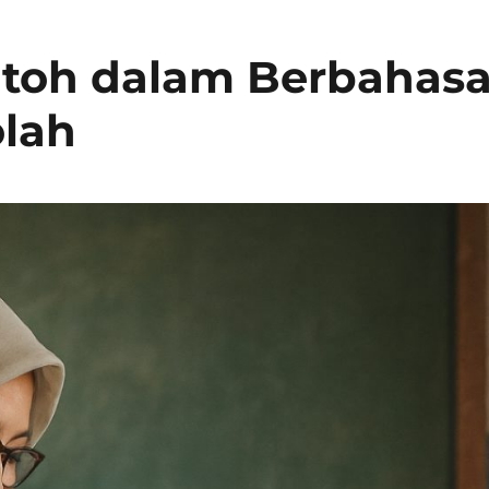
ntoh dalam Berbahas
olah