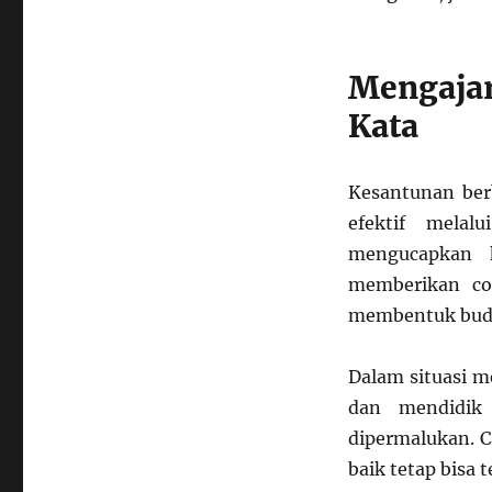
Mengaja
Kata
Kesantunan berb
efektif melal
mengucapkan k
memberikan co
membentuk buday
Dalam situasi 
dan mendidik
dipermalukan. 
baik tetap bisa 