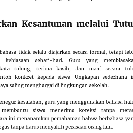
rkan Kesantunan melalui Tutu
ahasa tidak selalu diajarkan secara formal, tetapi leb
ui kebiasaan sehari-hari. Guru yang membiasak
ata tolong, terima kasih, dan maaf secara tul
ntoh konkret kepada siswa. Ungkapan sederhana i
a saling menghargai di lingkungan sekolah.
menegur kesalahan, guru yang menggunakan bahasa hal
 membantu siswa menerima koreksi tanpa mera
Cara ini menanamkan pemahaman bahwa berbahasa ya
tegas tanpa harus menyakiti perasaan orang lain.