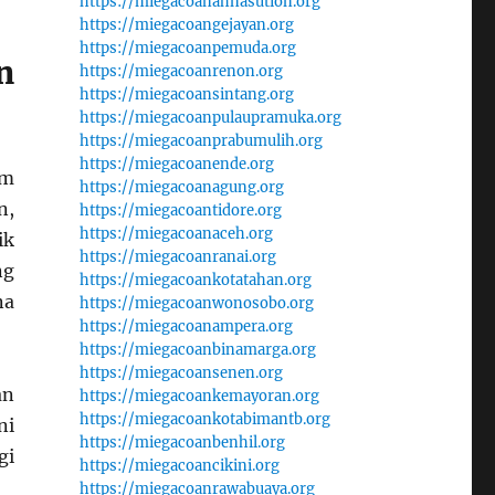
https://miegacoanahnasution.org
https://miegacoangejayan.org
https://miegacoanpemuda.org
n
https://miegacoanrenon.org
https://miegacoansintang.org
https://miegacoanpulaupramuka.org
https://miegacoanprabumulih.org
https://miegacoanende.org
am
https://miegacoanagung.org
n,
https://miegacoantidore.org
https://miegacoanaceh.org
ik
https://miegacoanranai.org
ng
https://miegacoankotatahan.org
na
https://miegacoanwonosobo.org
https://miegacoanampera.org
https://miegacoanbinamarga.org
https://miegacoansenen.org
an
https://miegacoankemayoran.org
https://miegacoankotabimantb.org
ni
https://miegacoanbenhil.org
gi
https://miegacoancikini.org
https://miegacoanrawabuaya.org