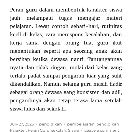
Peran guru dalam membentuk karakter siswa
jauh melampaui tugas mengajar materi
pelajaran. Lewat contoh sehari-hari, rutinitas
kecil di kelas, cara merespons kesalahan, dan
kerja sama dengan orang tua, guru ikut
menentukan seperti apa seorang anak akan
bersikap ketika dewasa nanti. Tantangannya
nyata dan tidak ringan, mulai dari kelas yang
terlalu padat sampai pengaruh luar yang sulit
dikendalikan. Namun selama guru masih hadir
sebagai orang dewasa yang konsisten dan adil,
pengaruhnya akan tetap terasa lama setelah
siswa lulus dari sekolah.
Posted
Categories
Tags
July 27, 2026
pendidikan
pembelajaran
,
pendidikan
on
on
karakter
,
Peran Guru
,
sekolah
,
Siswa
Leave a comment