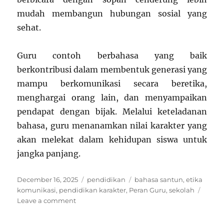
mudah membangun hubungan sosial yang
sehat.
Guru contoh berbahasa yang baik
berkontribusi dalam membentuk generasi yang
mampu berkomunikasi secara beretika,
menghargai orang lain, dan menyampaikan
pendapat dengan bijak. Melalui keteladanan
bahasa, guru menanamkan nilai karakter yang
akan melekat dalam kehidupan siswa untuk
jangka panjang.
Posted
Categories
Tags
December 16, 2025
pendidikan
bahasa santun
,
etika
on
komunikasi
,
pendidikan karakter
,
Peran Guru
,
sekolah
on
Leave a comment
Guru
sebagai