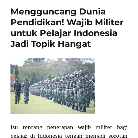
Contoh
Mengguncang Dunia
dalam
Berbahasa
Pendidikan! Wajib Militer
yang
untuk Pelajar Indonesia
Baik
di
Jadi Topik Hangat
Sekolah
Isu tentang penerapan wajib militer bagi
pelajar di Indonesia tengah menjadi sorotan