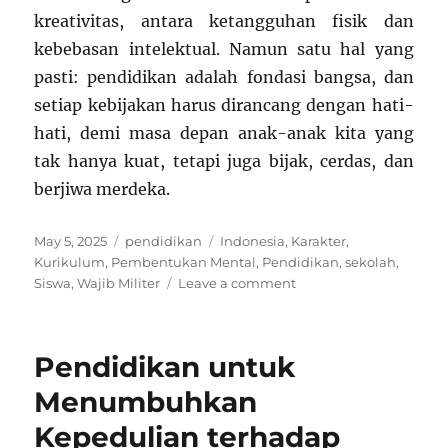
kreativitas, antara ketangguhan fisik dan
kebebasan intelektual. Namun satu hal yang
pasti: pendidikan adalah fondasi bangsa, dan
setiap kebijakan harus dirancang dengan hati-
hati, demi masa depan anak-anak kita yang
tak hanya kuat, tetapi juga bijak, cerdas, dan
berjiwa merdeka.
Posted
Categories
Tags
May 5, 2025
pendidikan
Indonesia
,
Karakter
,
on
Kurikulum
,
Pembentukan Mental
,
Pendidikan
,
sekolah
,
on
Siswa
,
Wajib Militer
Leave a comment
Mengguncang
Dunia
Pendidikan!
Pendidikan untuk
Wajib
Militer
Menumbuhkan
untuk
Kepedulian terhadap
Pelajar