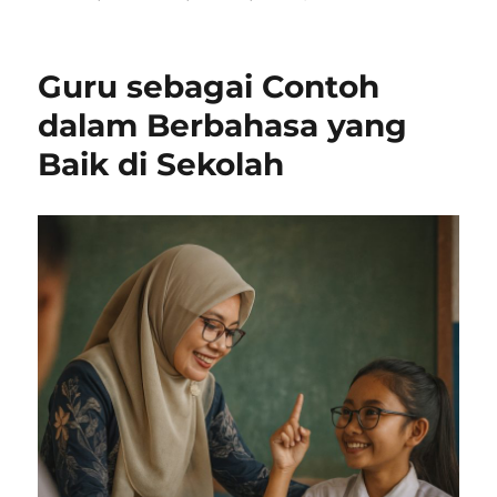
Peran
Guru
dalam
Guru sebagai Contoh
Memb
Karakt
dalam Berbahasa yang
Siswa
Baik di Sekolah
di
Sekol