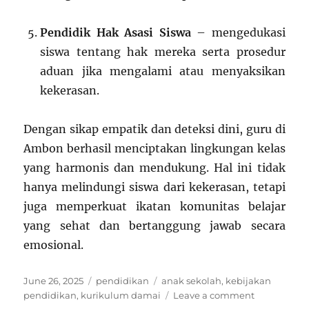
Pendidik Hak Asasi Siswa
– mengedukasi
siswa tentang hak mereka serta prosedur
aduan jika mengalami atau menyaksikan
kekerasan.
Dengan sikap empatik dan deteksi dini, guru di
Ambon berhasil menciptakan lingkungan kelas
yang harmonis dan mendukung. Hal ini tidak
hanya melindungi siswa dari kekerasan, tetapi
juga memperkuat ikatan komunitas belajar
yang sehat dan bertanggung jawab secara
emosional.
Posted
Categories
Tags
June 26, 2025
pendidikan
anak sekolah
,
kebijakan
on
on
pendidikan
,
kurikulum damai
Leave a comment