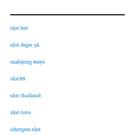
Peran
Guru
di
Ambon
dalam
slot bet
Mencegah
Kekerasan
slot depo 5k
lewat
Pendekata
Empati
mahjong ways
slot88
slot thailand
slot toto
olympus slot