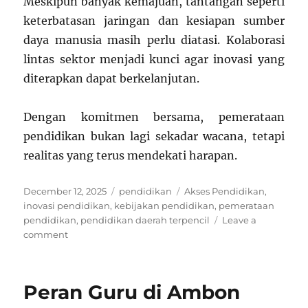
Meskipun banyak kemajuan, tantangan seperti
keterbatasan jaringan dan kesiapan sumber
daya manusia masih perlu diatasi. Kolaborasi
lintas sektor menjadi kunci agar inovasi yang
diterapkan dapat berkelanjutan.
Dengan komitmen bersama, pemerataan
pendidikan bukan lagi sekadar wacana, tetapi
realitas yang terus mendekati harapan.
Posted
Categories
Tags
December 12, 2025
pendidikan
Akses Pendidikan
,
on
inovasi pendidikan
,
kebijakan pendidikan
,
pemerataan
pendidikan
,
pendidikan daerah terpencil
Leave a
on
comment
Pemerataan
Akses
Pendidikan
Peran Guru di Ambon
Indonesia
Lewat