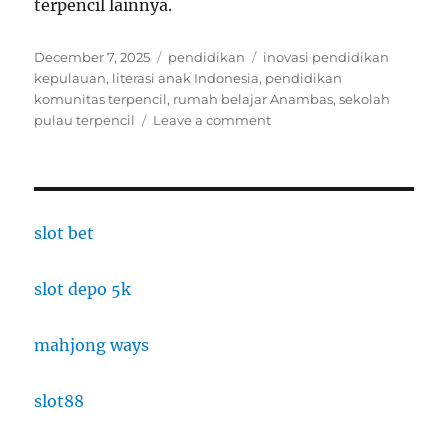
terpencil lainnya.
Posted
Categories
Tags
December 7, 2025
pendidikan
inovasi pendidikan
on
kepulauan
,
literasi anak Indonesia
,
pendidikan
komunitas terpencil
,
rumah belajar Anambas
,
sekolah
on
pulau terpencil
Leave a comment
Rumah
Belajar
Komunitas
di
Kepulauan
slot bet
Anambas:
Inovasi
slot depo 5k
Pendidikan
di
Daerah
mahjong ways
Terpencil
slot88