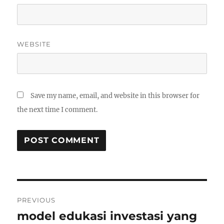
WEBSITE
Save my name, email, and website in this browser for
the next time I comment.
Post
PREVIOUS
navigation
model edukasi investasi yang
Previous