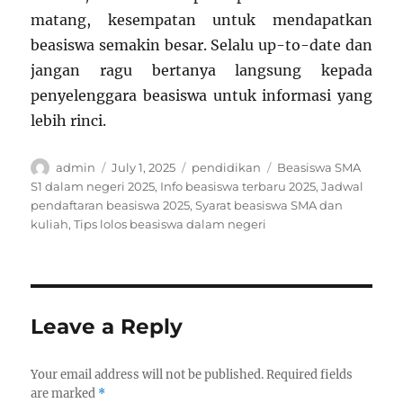
matang, kesempatan untuk mendapatkan
beasiswa semakin besar. Selalu up-to-date dan
jangan ragu bertanya langsung kepada
penyelenggara beasiswa untuk informasi yang
lebih rinci.
Author
Posted
Categories
Tags
admin
July 1, 2025
pendidikan
Beasiswa SMA
on
S1 dalam negeri 2025
,
Info beasiswa terbaru 2025
,
Jadwal
pendaftaran beasiswa 2025
,
Syarat beasiswa SMA dan
kuliah
,
Tips lolos beasiswa dalam negeri
Leave a Reply
Your email address will not be published.
Required fields
are marked
*