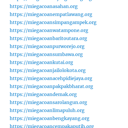
https://miegacoanasahan.org
https://miegacoanempatlawang.org
https://miegacoansimpangampek.org
https://miegacoanwatampone.org
https://miegacoanbaritoutara.org
https://miegacoanpurworejo.org
https://miegacoansumbawa.org
https://miegacoankutai.org
https://miegacoanjailolokota.org
https://miegacoanacehpidiejaya.org
https://miegacoanpakpakbharat.org
https://miegacoandemak.org
https://miegacoansarolangun.org
https://miegacoanlimapuluh.org
https://miegacoanbengkayang.org
https://miegacoancempakaputih.org