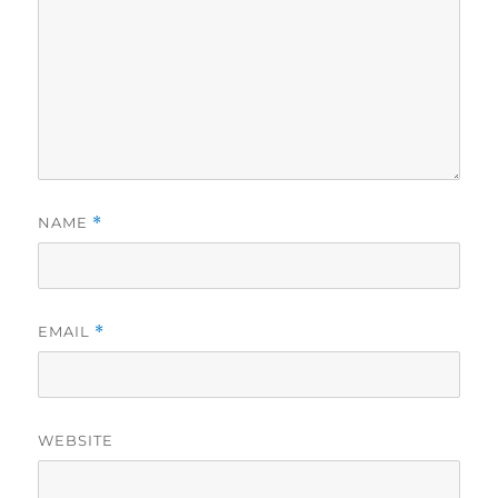
NAME
*
EMAIL
*
WEBSITE