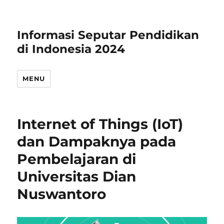
Informasi Seputar Pendidikan
di Indonesia 2024
MENU
Internet of Things (IoT)
dan Dampaknya pada
Pembelajaran di
Universitas Dian
Nuswantoro