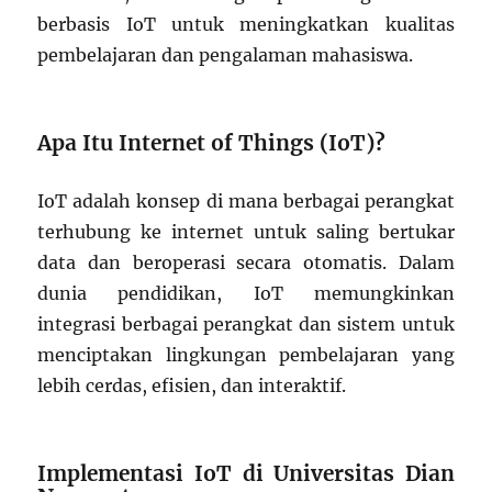
berbasis IoT untuk meningkatkan kualitas
pembelajaran dan pengalaman mahasiswa.
Apa Itu Internet of Things (IoT)?
IoT adalah konsep di mana berbagai perangkat
terhubung ke internet untuk saling bertukar
data dan beroperasi secara otomatis. Dalam
dunia pendidikan, IoT memungkinkan
integrasi berbagai perangkat dan sistem untuk
menciptakan lingkungan pembelajaran yang
lebih cerdas, efisien, dan interaktif.
Implementasi IoT di Universitas Dian