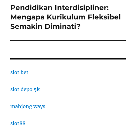
Pendidikan Interdisipliner:
Next
post:
Mengapa Kurikulum Fleksibel
Semakin Diminati?
slot bet
slot depo 5k
mahjong ways
slot88