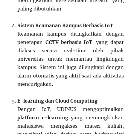
meningkatkan ketersediaan literatur yang
paling dibutuhkan.
Sistem Keamanan Kampus Berbasis IoT
Keamanan kampus ditingkatkan dengan
penerapan
CCTV berbasis IoT
, yang dapat
diakses secara real-time oleh pihak
universitas untuk memantau lingkungan
kampus. Sistem ini juga dilengkapi dengan
alarm otomatis yang aktif saat ada aktivitas
mencurigakan.
E-learning dan Cloud Computing
Dengan IoT, UDINUS mengoptimalkan
platform e-learning
yang memungkinkan
mahasiswa mengakses materi kuliah,