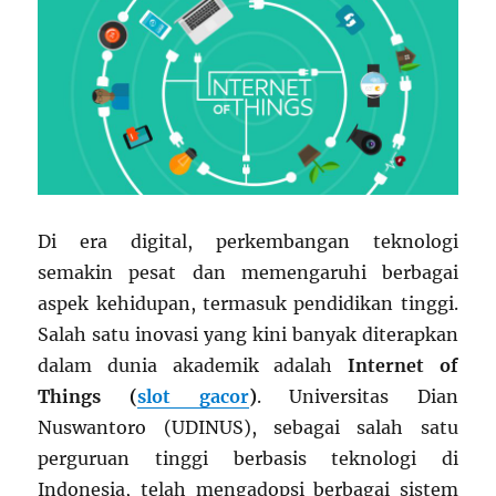
Di era digital, perkembangan teknologi
semakin pesat dan memengaruhi berbagai
aspek kehidupan, termasuk pendidikan tinggi.
Salah satu inovasi yang kini banyak diterapkan
dalam dunia akademik adalah
Internet of
Things (
slot gacor
)
. Universitas Dian
Nuswantoro (UDINUS), sebagai salah satu
perguruan tinggi berbasis teknologi di
Indonesia, telah mengadopsi berbagai sistem