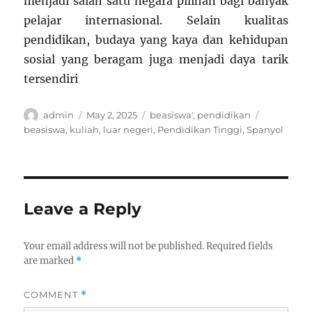
menjadi salah satu negara pilihan bagi banyak
pelajar internasional. Selain kualitas
pendidikan, budaya yang kaya dan kehidupan
sosial yang beragam juga menjadi daya tarik
tersendiri
Author
Posted
Categories
Tags
admin
May 2, 2025
beasiswa'
,
pendidikan
on
beasiswa
,
kuliah
,
luar negeri
,
Pendidikan Tinggi
,
Spanyol
Leave a Reply
Your email address will not be published.
Required fields
are marked
*
COMMENT
*