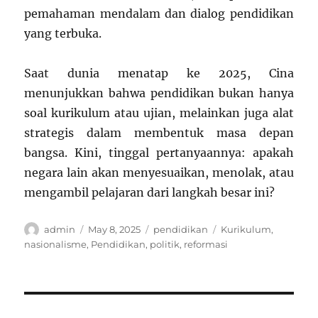
pemahaman mendalam dan dialog pendidikan
yang terbuka.
Saat dunia menatap ke 2025, Cina
menunjukkan bahwa pendidikan bukan hanya
soal kurikulum atau ujian, melainkan juga alat
strategis dalam membentuk masa depan
bangsa. Kini, tinggal pertanyaannya: apakah
negara lain akan menyesuaikan, menolak, atau
mengambil pelajaran dari langkah besar ini?
Author
Posted
Categories
Tags
admin
May 8, 2025
pendidikan
Kurikulum
,
on
nasionalisme
,
Pendidikan
,
politik
,
reformasi