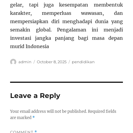
gelar, tapi juga kesempatan membentuk
karakter, memperluas wawasan, dan
mempersiapkan diri menghadapi dunia yang
semakin global. Pengalaman ini menjadi
investasi jangka panjang bagi masa depan
murid Indonesia
Author
Posted
Categories
admin
October 8, 2025
pendidikan
on
Leave a Reply
Your email address will not be published.
Required fields
are marked
*
COMMENT
*