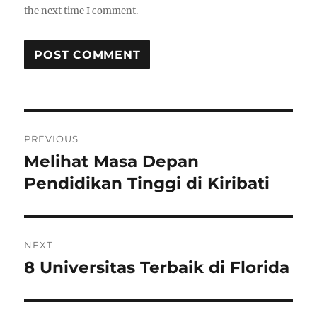
the next time I comment.
Post
PREVIOUS
navigation
Melihat Masa Depan
Previous
post:
Pendidikan Tinggi di Kiribati
NEXT
8 Universitas Terbaik di Florida
Next
post: