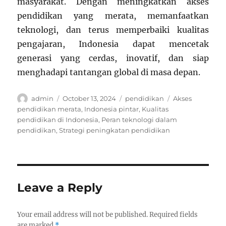
masyarakat. Dengan meningkatkan akses
pendidikan yang merata, memanfaatkan
teknologi, dan terus memperbaiki kualitas
pengajaran, Indonesia dapat mencetak
generasi yang cerdas, inovatif, dan siap
menghadapi tantangan global di masa depan.
Author
Posted
Categories
Tags
admin
October 13, 2024
pendidikan
Akses
on
pendidikan merata
,
Indonesia pintar
,
Kualitas
pendidikan di Indonesia
,
Peran teknologi dalam
pendidikan
,
Strategi peningkatan pendidikan
Leave a Reply
Your email address will not be published.
Required fields
are marked
*