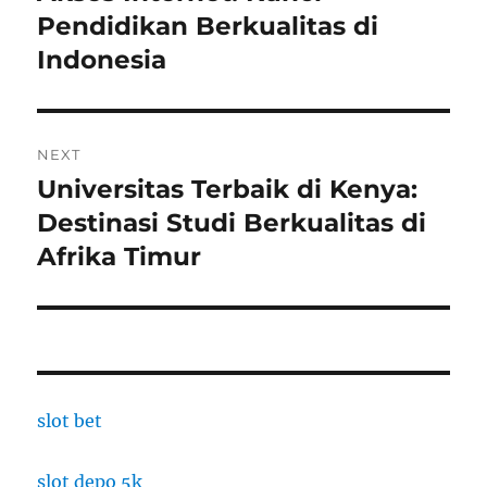
post:
Pendidikan Berkualitas di
Indonesia
NEXT
Universitas Terbaik di Kenya:
Next
post:
Destinasi Studi Berkualitas di
Afrika Timur
slot bet
slot depo 5k