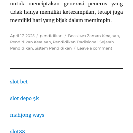
untuk menciptakan generasi penerus yang
tidak hanya memiliki keterampilan, tetapi juga
memiliki hati yang bijak dalam memimpin.
Posted
Categories
Tags
April 17, 2025
pendidikan
Beasiswa Zaman Kerajaan
,
on
Pendidikan Kerajaan
,
Pendidikan Tradisional
,
Sejarah
on
Pendidikan
,
Sistem Pendidikan
Leave a comment
Membang
Pendidika
di
Zaman
Kerajaan:
slot bet
Pembelaja
dari
slot depo 5k
Raja
dan
Pahlawan
mahjong ways
slot88