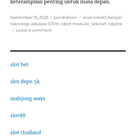
keterampilan penting untuk masa depan.
Posted
Categories
Tags
September 15, 2025
pendidikan
anak kreatif
,
belajar
on
teknologi
,
edukasi STEM
,
robot modular
,
sekolah robotik
on
Leave a comment
Sekolah
Edukasi
Robotik
Modular:
Robot
slot bet
Jadi
Bagian
slot depo 5k
Kurikulum
mahjong ways
slot88
slot thailand