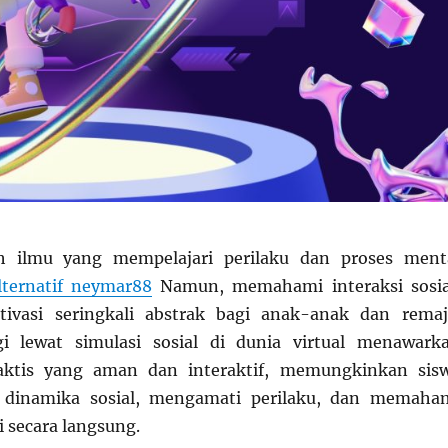
ah ilmu yang mempelajari perilaku dan proses ment
lternatif neymar88
Namun, memahami interaksi sosia
ivasi seringkali abstrak bagi anak-anak dan remaj
ogi lewat simulasi sosial di dunia virtual menawark
aktis yang aman dan interaktif, memungkinkan sis
 dinamika sosial, mengamati perilaku, dan memaha
i secara langsung.