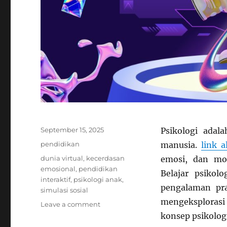
Posted
September 15, 2025
Psikologi adal
on
Categories
pendidikan
manusia.
link a
Tags
dunia virtual
,
kecerdasan
emosi, dan mot
emosional
,
pendidikan
Belajar psikol
interaktif
,
psikologi anak
,
pengalaman pr
simulasi sosial
mengeksplorasi
on
Leave a comment
Belajar
konsep psikolog
Psikologi