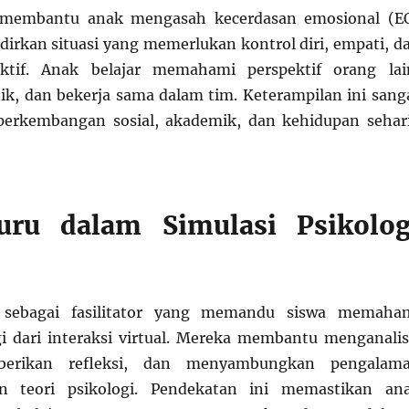
l membantu anak mengasah kecerdasan emosional (E
rkan situasi yang memerlukan kontrol diri, empati, d
ktif. Anak belajar memahami perspektif orang lai
ik, dan bekerja sama dalam tim. Keterampilan ini sang
perkembangan sosial, akademik, dan kehidupan sehar
uru dalam Simulasi Psikolog
 sebagai fasilitator yang memandu siswa memaha
i dari interaksi virtual. Mereka membantu menganalis
berikan refleksi, dan menyambungkan pengalam
an teori psikologi. Pendekatan ini memastikan an