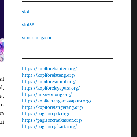
slot
slot88
situs slot gacor
https://kopiforebanten.org/
https://kopiforejateng.org/
al
https://kopiforesumut.org/
l,
https://kopiforejayapura.org/
https://mixuebitung.org/
a.
https://kopikenanganjayapura.org/
an
https://kopiforetangerang.org/
wa
https://pagisorepik.org/
https://pagisoremakassar.org/
mi
https://pagisorejakarta.org/