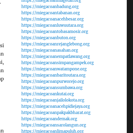
https://miegacoanmagetan.org
.
https://miegacoanbadung.org
https://miegacoantabanan.org
https://miegacoanacehbesar.org
https://miegacoanluwuutara.org
https://miegacoantobasamosir.org
https://miegacoanbuton.org
https://miegacoanrejanglebong.org
si
https://miegacoanasahan.org
an
https://miegacoanempatlawang.org
i,
https://miegacoansimpangampek.org
https://miegacoanwatampone.org
an
https://miegacoanbaritoutara.org
ap
https://miegacoanpurworejo.org
https://miegacoansumbawa.org
https://miegacoankutai.org
https://miegacoanjailolokota.org
https://miegacoanacehpidiejaya.org
https://miegacoanpakpakbharat.org
https://miegacoandemak.org
https://miegacoansarolangun.org
an
https://miegacoanlimapuluh.org