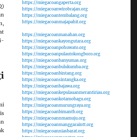
https://miegacoangaperta.org
Q)
https://miegacoanwirobrajan.org
an
https://miegacoantembalang.org
https://miegacoanmajapahit.org
n,
at
https://miegacoanmanahan.org
i-
https://miegacoankayongutara.org
https://miegacoanpohuwato.org
https://miegacoanpulautokongboro.org
https://miegacoanbanyumas.org
https://miegacoanbulukumba.org
i
https://miegacoanbintang.org
https://miegacoansintangka.org
https://miegacoanbajawa.org
https://miegacoankepulauanmerantiriau.org
https://miegacoankotamobagu.org
mi
https://miegacoanmurungraya.org
https://miegacoanbimantb.org
is
https://miegacoannmamuju.org
an
https://miegacoanmanggaraintt.org
ak
https://miegacoanniasbarat.org