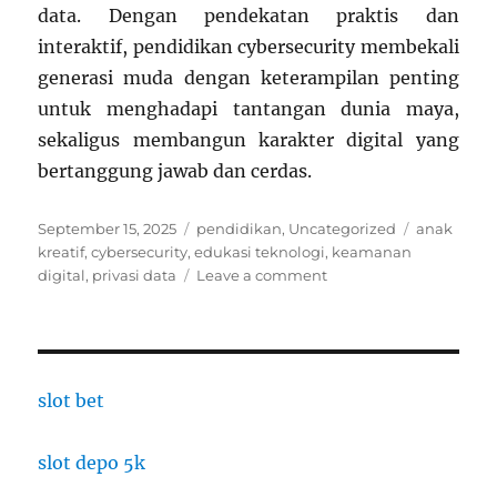
data. Dengan pendekatan praktis dan
interaktif, pendidikan cybersecurity membekali
generasi muda dengan keterampilan penting
untuk menghadapi tantangan dunia maya,
sekaligus membangun karakter digital yang
bertanggung jawab dan cerdas.
Posted
Categories
Tags
September 15, 2025
pendidikan
,
Uncategorized
anak
on
kreatif
,
cybersecurity
,
edukasi teknologi
,
keamanan
on
digital
,
privasi data
Leave a comment
Sekolah
Edukasi
Cybersecurity:
Anak
Belajar
slot bet
Melindungi
Data
slot depo 5k
Digital