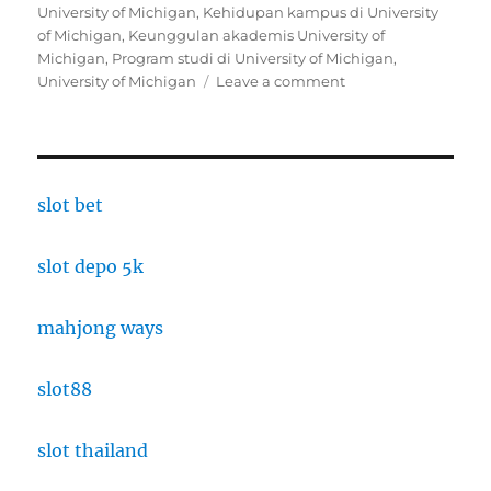
on
University of Michigan
,
Kehidupan kampus di University
of Michigan
,
Keunggulan akademis University of
Michigan
,
Program studi di University of Michigan
,
on
University of Michigan
Leave a comment
University
of
Michigan:
Pusat
Pendidikan
slot bet
dan
Penelitian
slot depo 5k
Terdepan
mahjong ways
slot88
slot thailand