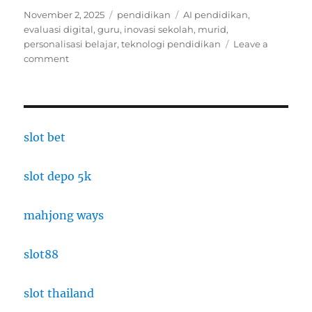
Posted
Categories
Tags
November 2, 2025
pendidikan
AI pendidikan
,
on
evaluasi digital
,
guru
,
inovasi sekolah
,
murid
,
personalisasi belajar
,
teknologi pendidikan
Leave a
on
comment
Integrasi
AI
dalam
Pendidikan:
Mempercepat
slot bet
Evaluasi
dan
slot depo 5k
Personalisasi
Pembelajaran
di
mahjong ways
Indonesia
2025
slot88
slot thailand