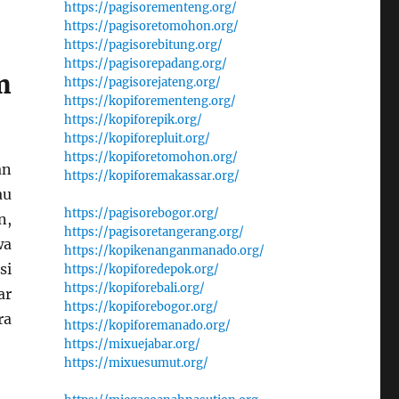
https://pagisorementeng.org/
https://pagisoretomohon.org/
https://pagisorebitung.org/
https://pagisorepadang.org/
m
https://pagisorejateng.org/
https://kopiforementeng.org/
https://kopiforepik.org/
https://kopiforepluit.org/
https://kopiforetomohon.org/
an
https://kopiforemakassar.org/
au
https://pagisorebogor.org/
n,
https://pagisoretangerang.org/
wa
https://kopikenanganmanado.org/
si
https://kopiforedepok.org/
https://kopiforebali.org/
ar
https://kopiforebogor.org/
ra
https://kopiforemanado.org/
https://mixuejabar.org/
https://mixuesumut.org/