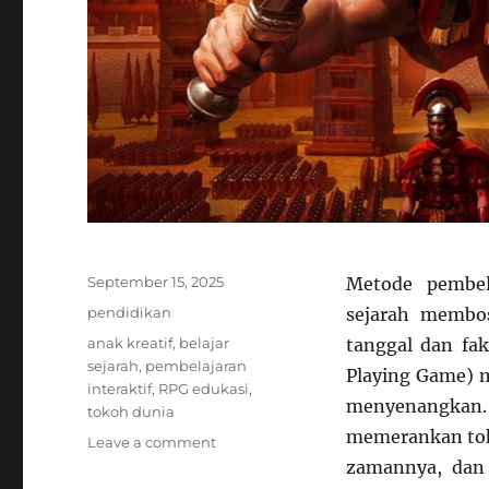
Posted
September 15, 2025
Metode pembel
on
Categories
pendidikan
sejarah membo
Tags
anak kreatif
,
belajar
tanggal dan fak
sejarah
,
pembelajaran
Playing Game) m
interaktif
,
RPG edukasi
,
menyenangkan
tokoh dunia
memerankan tok
on
Leave a comment
Belajar
zamannya, dan 
Sejarah