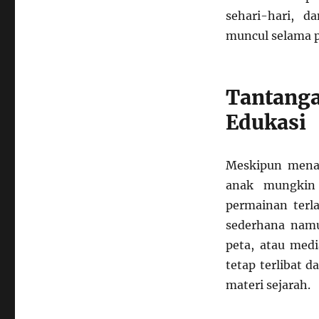
sehari-hari, d
muncul selama 
Tantan
Edukasi
Meskipun menar
anak mungkin 
permainan terla
sederhana namu
peta, atau medi
tetap terlibat 
materi sejarah.