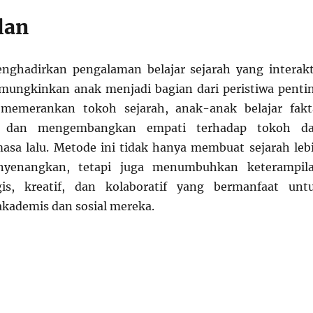
lan
nghadirkan pengalaman belajar sejarah yang interakt
mungkinkan anak menjadi bagian dari peristiwa penti
memerankan tokoh sejarah, anak-anak belajar fakt
is, dan mengembangkan empati terhadap tokoh d
asa lalu. Metode ini tidak hanya membuat sejarah leb
yenangkan, tetapi juga menumbuhkan keterampil
egis, kreatif, dan kolaboratif yang bermanfaat unt
kademis dan sosial mereka.