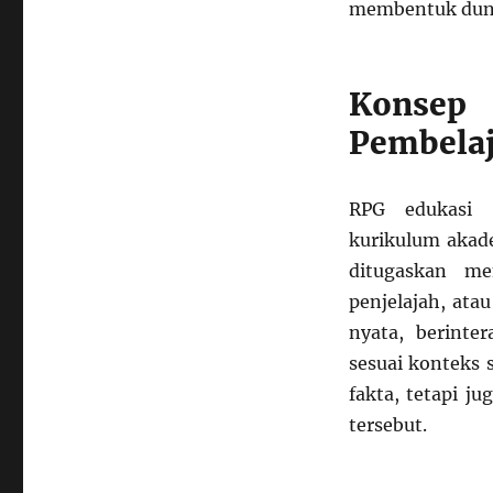
membentuk dun
Lewat
RPG
Edukasi:
Anak
Konse
Jadi
Pembelaj
Tokoh
Dunia
RPG edukasi 
kurikulum akad
ditugaskan me
penjelajah, ata
nyata, berinte
sesuai konteks 
fakta, tetapi j
tersebut.