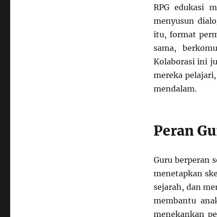
RPG edukasi me
menyusun dialo
itu, format per
sama, berkomu
Kolaborasi ini 
mereka pelajari
mendalam.
Peran Gu
Guru berperan s
menetapkan ske
sejarah, dan me
membantu anak
menekankan pel