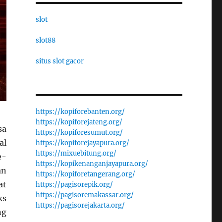
slot
slot88
situs slot gacor
https://kopiforebanten.org/
https://kopiforejateng.org/
sa
https://kopiforesumut.org/
al
https://kopiforejayapura.org/
https://mixuebitung.org/
e-
https://kopikenanganjayapura.org/
an
https://kopiforetangerang.org/
at
https://pagisorepik.org/
https://pagisoremakassar.org/
ks
https://pagisorejakarta.org/
ng