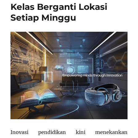
Kelas Berganti Lokasi
Menguji
Ide
Setiap Minggu
Ilmu
Pengetahuan
Masa
Depan
Inovasi pendidikan kini menekankan