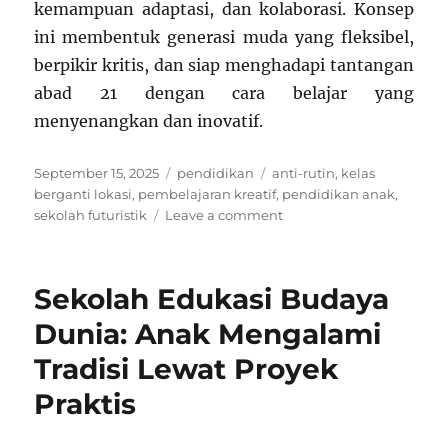
kemampuan adaptasi, dan kolaborasi. Konsep
ini membentuk generasi muda yang fleksibel,
berpikir kritis, dan siap menghadapi tantangan
abad 21 dengan cara belajar yang
menyenangkan dan inovatif.
Posted
Categories
Tags
September 15, 2025
pendidikan
anti-rutin
,
kelas
on
berganti lokasi
,
pembelajaran kreatif
,
pendidikan anak
,
on
sekolah futuristik
Leave a comment
Sekolah
Edukasi
Futuristik
Sekolah Edukasi Budaya
Anti-
Rutin:
Dunia: Anak Mengalami
Kelas
Tradisi Lewat Proyek
Berganti
Lokasi
Praktis
Setiap
Minggu