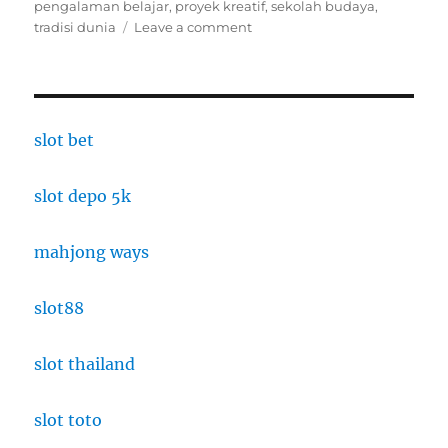
on
pengalaman belajar
,
proyek kreatif
,
sekolah budaya
,
on
tradisi dunia
Leave a comment
Sekolah
Edukasi
Budaya
Dunia:
Anak
slot bet
Mengalami
Tradisi
slot depo 5k
Lewat
Proyek
Praktis
mahjong ways
slot88
slot thailand
slot toto