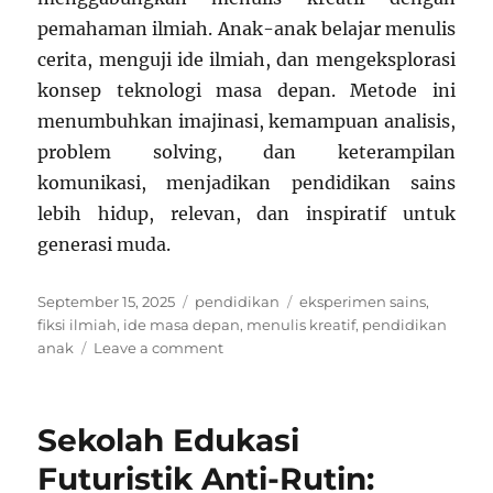
pemahaman ilmiah. Anak-anak belajar menulis
cerita, menguji ide ilmiah, dan mengeksplorasi
konsep teknologi masa depan. Metode ini
menumbuhkan imajinasi, kemampuan analisis,
problem solving, dan keterampilan
komunikasi, menjadikan pendidikan sains
lebih hidup, relevan, dan inspiratif untuk
generasi muda.
Posted
Categories
Tags
September 15, 2025
pendidikan
eksperimen sains
,
on
fiksi ilmiah
,
ide masa depan
,
menulis kreatif
,
pendidikan
on
anak
Leave a comment
Kelas
Fiksi
Ilmiah:
Sekolah Edukasi
Anak
Menulis
Futuristik Anti-Rutin:
dan