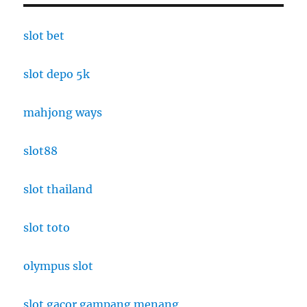
Masih
Relevan
atau
slot bet
Justru
Merusak
slot depo 5k
Kesehatan
Mental
Anak?
mahjong ways
slot88
slot thailand
slot toto
olympus slot
slot gacor gampang menang