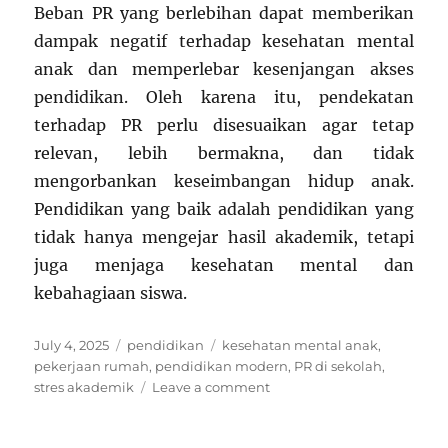
Beban PR yang berlebihan dapat memberikan
dampak negatif terhadap kesehatan mental
anak dan memperlebar kesenjangan akses
pendidikan. Oleh karena itu, pendekatan
terhadap PR perlu disesuaikan agar tetap
relevan, lebih bermakna, dan tidak
mengorbankan keseimbangan hidup anak.
Pendidikan yang baik adalah pendidikan yang
tidak hanya mengejar hasil akademik, tetapi
juga menjaga kesehatan mental dan
kebahagiaan siswa.
Posted
Categories
Tags
July 4, 2025
pendidikan
kesehatan mental anak
,
on
pekerjaan rumah
,
pendidikan modern
,
PR di sekolah
,
on
stres akademik
Leave a comment
Apakah
PR