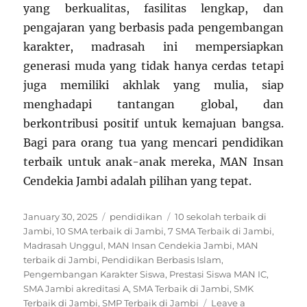
yang berkualitas, fasilitas lengkap, dan
pengajaran yang berbasis pada pengembangan
karakter, madrasah ini mempersiapkan
generasi muda yang tidak hanya cerdas tetapi
juga memiliki akhlak yang mulia, siap
menghadapi tantangan global, dan
berkontribusi positif untuk kemajuan bangsa.
Bagi para orang tua yang mencari pendidikan
terbaik untuk anak-anak mereka, MAN Insan
Cendekia Jambi adalah pilihan yang tepat.
Posted
Categories
Tags
January 30, 2025
pendidikan
10 sekolah terbaik di
on
Jambi
,
10 SMA terbaik di Jambi
,
7 SMA Terbaik di Jambi
,
Madrasah Unggul
,
MAN Insan Cendekia Jambi
,
MAN
terbaik di Jambi
,
Pendidikan Berbasis Islam
,
Pengembangan Karakter Siswa
,
Prestasi Siswa MAN IC
,
SMA Jambi akreditasi A
,
SMA Terbaik di Jambi
,
SMK
Terbaik di Jambi
,
SMP Terbaik di Jambi
Leave a