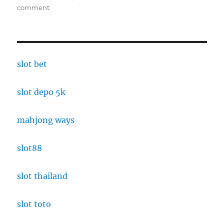
on
comment
MAN
Insan
Cendekia
Jambi:
Madrasah
slot bet
Unggul
untuk
slot depo 5k
Mencetak
Generasi
Cerdas
mahjong ways
dan
Berkarakter
slot88
slot thailand
slot toto