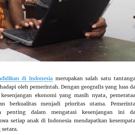
didikan di Indonesia
merupakan salah satu tantang
ihadapi oleh pemerintah. Dengan geografis yang luas d
a kesenjangan ekonomi yang masih nyata, pemerata
an berkualitas menjadi prioritas utama. Pemerint
an penting dalam mengatasi kesenjangan ini d
wa setiap anak di Indonesia mendapatkan kesempat
 setara.