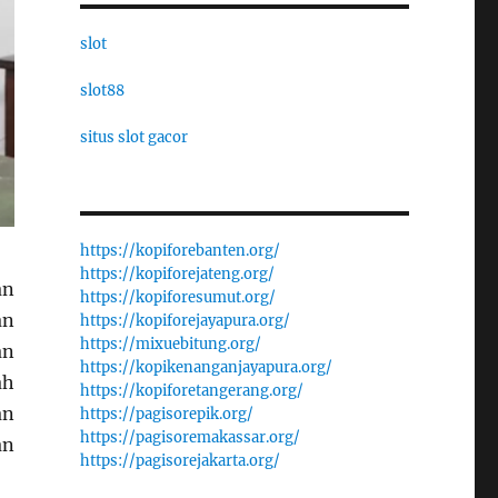
slot
slot88
situs slot gacor
https://kopiforebanten.org/
https://kopiforejateng.org/
an
https://kopiforesumut.org/
an
https://kopiforejayapura.org/
https://mixuebitung.org/
an
https://kopikenanganjayapura.org/
ah
https://kopiforetangerang.org/
an
https://pagisorepik.org/
https://pagisoremakassar.org/
an
https://pagisorejakarta.org/