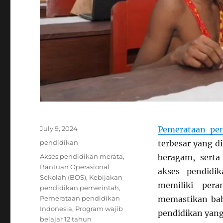
Posted
July 9, 2024
Pemerataan pen
on
Categories
pendidikan
terbesar yang d
Tags
Akses pendidikan merata
,
beragam, sert
Bantuan Operasional
akses pendidik
Sekolah (BOS)
,
Kebijakan
memiliki per
pendidikan pemerintah
,
Pemerataan pendidikan
memastikan bah
Indonesia
,
Program wajib
pendidikan yang
belajar 12 tahun