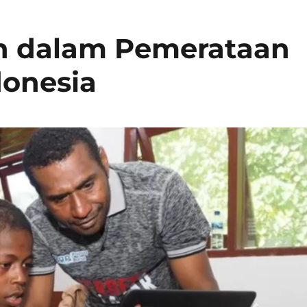
h dalam Pemerataan
donesia