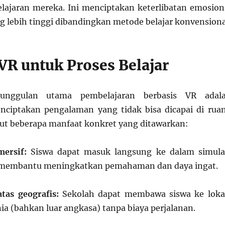
ajaran mereka. Ini menciptakan keterlibatan emosion
ng lebih tinggi dibandingkan metode belajar konvensiona
VR untuk Proses Belajar
unggulan utama pembelajaran berbasis VR adal
iptakan pengalaman yang tidak bisa dicapai di rua
ikut beberapa manfaat konkret yang ditawarkan:
mersif:
Siswa dapat masuk langsung ke dalam simula
g membantu meningkatkan pemahaman dan daya ingat.
tas geografis:
Sekolah dapat membawa siswa ke loka
ia (bahkan luar angkasa) tanpa biaya perjalanan.