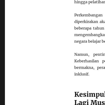
hingga pelatiha
Perkembangan
diperkirakan a
beberapa tahun
mengembangkan
negara belajar b
Namun, pentin
Keberhasilan 
bermakna, pera
inklusif.
Kesimpu
Lagi Mus