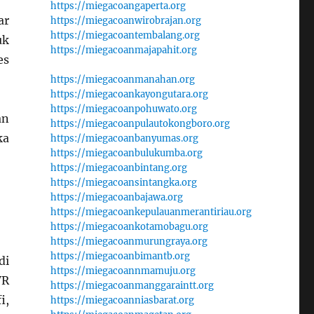
https://miegacoangaperta.org
ar
https://miegacoanwirobrajan.org
https://miegacoantembalang.org
uk
https://miegacoanmajapahit.org
es
https://miegacoanmanahan.org
https://miegacoankayongutara.org
https://miegacoanpohuwato.org
an
https://miegacoanpulautokongboro.org
ka
https://miegacoanbanyumas.org
https://miegacoanbulukumba.org
https://miegacoanbintang.org
https://miegacoansintangka.org
https://miegacoanbajawa.org
https://miegacoankepulauanmerantiriau.org
https://miegacoankotamobagu.org
https://miegacoanmurungraya.org
https://miegacoanbimantb.org
di
https://miegacoannmamuju.org
VR
https://miegacoanmanggaraintt.org
i,
https://miegacoanniasbarat.org