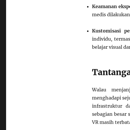
Keamanan eksp
medis dilakukan 
Kustomisasi pe
individu, terma
belajar visual da
Tantanga
Walau menjan
menghadapi seju
infrastruktur 
sebagian besar 
VR masih terbat