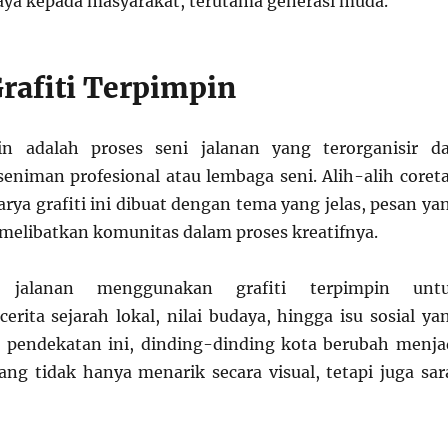
aya kepada masyarakat, terutama generasi muda.
rafiti Terpimpin
pin adalah proses seni jalanan yang terorganisir d
seniman profesional atau lembaga seni. Alih-alih coret
rya grafiti ini dibuat dengan tema yang jelas, pesan ya
 melibatkan komunitas dalam proses kreatifnya.
ni jalanan menggunakan grafiti terpimpin unt
rita sejarah lokal, nilai budaya, hingga isu sosial ya
 pendekatan ini, dinding-dinding kota berubah menja
yang tidak hanya menarik secara visual, tetapi juga sar