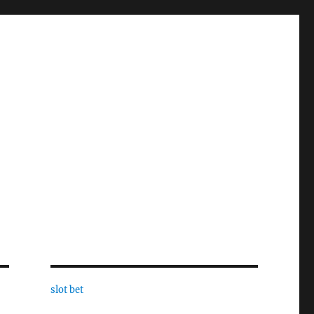
slot bet