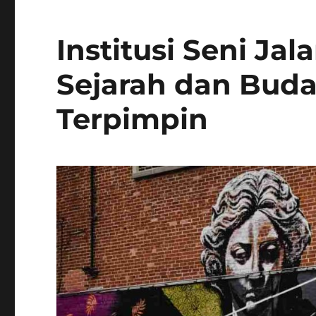
Institusi Seni Ja
Sejarah dan Buda
Terpimpin