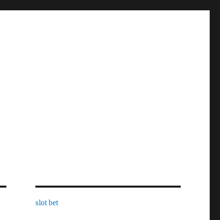
slot bet