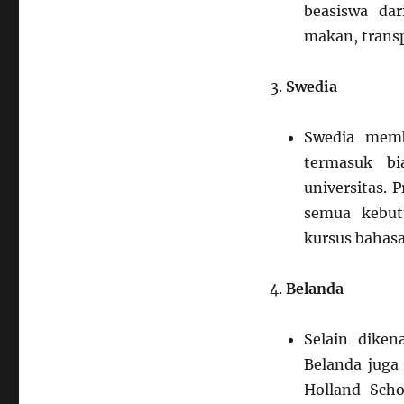
beasiswa da
makan, transp
Swedia
Swedia memb
termasuk bi
universitas. 
semua kebut
kursus bahasa
Belanda
Selain diken
Belanda juga
Holland Scho