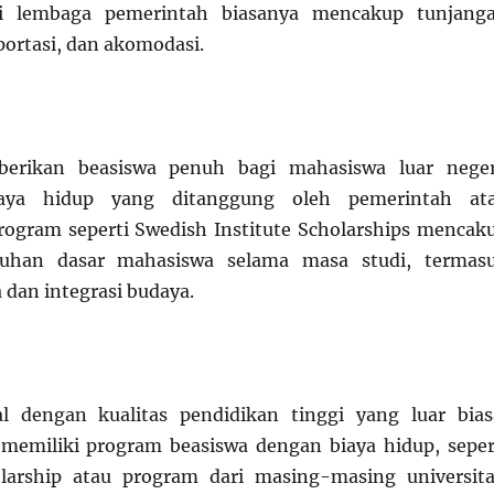
ri lembaga pemerintah biasanya mencakup tunjang
ortasi, dan akomodasi.
erikan beasiswa penuh bagi mahasiswa luar neger
aya hidup yang ditanggung oleh pemerintah at
Program seperti Swedish Institute Scholarships mencak
uhan dasar mahasiswa selama masa studi, termas
 dan integrasi budaya.
al dengan kualitas pendidikan tinggi yang luar bias
 memiliki program beasiswa dengan biaya hidup, seper
larship atau program dari masing-masing universita