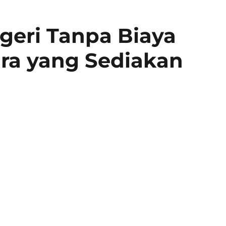
geri Tanpa Biaya
ara yang Sediakan