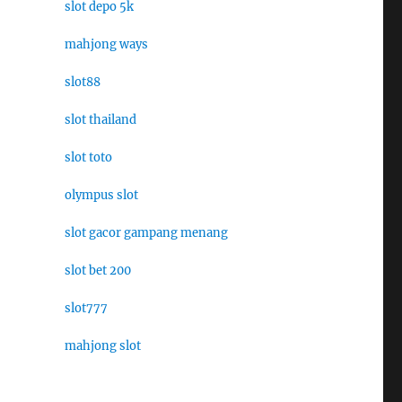
slot depo 5k
mahjong ways
slot88
slot thailand
slot toto
olympus slot
slot gacor gampang menang
slot bet 200
slot777
mahjong slot