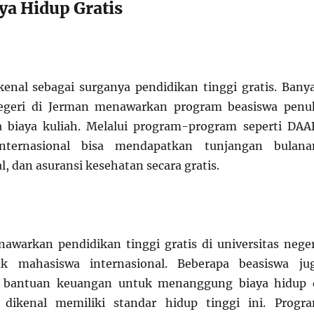
ya Hidup Gratis
kenal sebagai surganya pendidikan tinggi gratis. Bany
negeri di Jerman menawarkan program beasiswa penu
 biaya kuliah. Melalui program-program seperti DAA
nternasional bisa mendapatkan tunjangan bulana
l, dan asuransi kesehatan secara gratis.
warkan pendidikan tinggi gratis di universitas neger
k mahasiswa internasional. Beberapa beasiswa ju
 bantuan keuangan untuk menanggung biaya hidup 
dikenal memiliki standar hidup tinggi ini. Progr