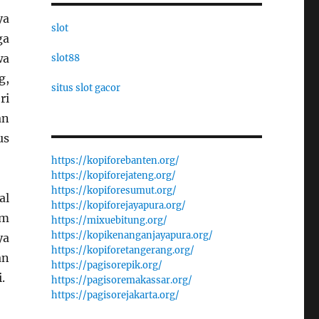
ya
slot
ga
wa
slot88
g,
situs slot gacor
ri
an
us
https://kopiforebanten.org/
https://kopiforejateng.org/
https://kopiforesumut.org/
al
https://kopiforejayapura.org/
am
https://mixuebitung.org/
https://kopikenanganjayapura.org/
ya
https://kopiforetangerang.org/
an
https://pagisorepik.org/
.
https://pagisoremakassar.org/
https://pagisorejakarta.org/