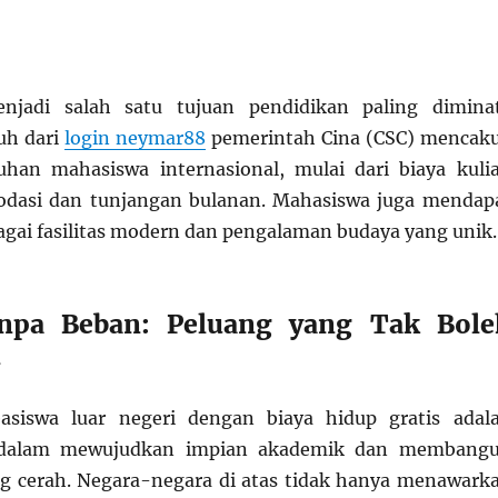
njadi salah satu tujuan pendidikan paling diminat
uh dari
login neymar88
pemerintah Cina (CSC) mencak
han mahasiswa internasional, mulai dari biaya kuli
dasi dan tunjangan bulanan. Mahasiswa juga mendap
agai fasilitas modern dan pengalaman budaya yang unik.
anpa Beban: Peluang yang Tak Bole
n
siswa luar negeri dengan biaya hidup gratis adal
 dalam mewujudkan impian akademik dan membang
g cerah. Negara-negara di atas tidak hanya menawark