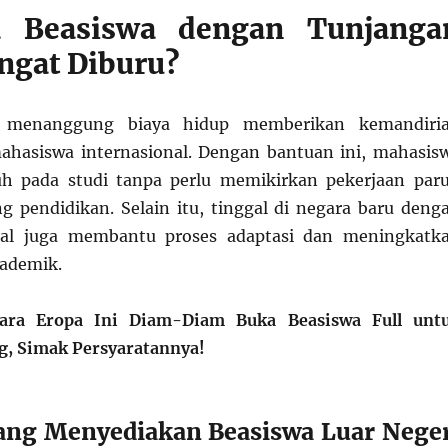
 Beasiswa dengan Tunjanga
ngat Diburu?
 menanggung biaya hidup memberikan kemandiri
mahasiswa internasional. Dengan bantuan ini, mahasis
uh pada studi tanpa perlu memikirkan pekerjaan par
g pendidikan. Selain itu, tinggal di negara baru deng
ial juga membantu proses adaptasi dan meningkatk
kademik.
gara Eropa Ini Diam-Diam Buka Beasiswa Full unt
g, Simak Persyaratannya!
ang Menyediakan Beasiswa Luar Neger