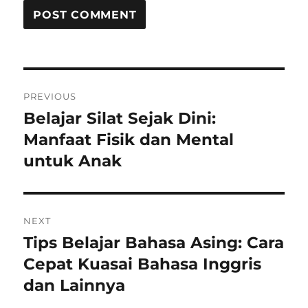
Post
PREVIOUS
navigation
Belajar Silat Sejak Dini:
Previous
post:
Manfaat Fisik dan Mental
untuk Anak
NEXT
Tips Belajar Bahasa Asing: Cara
Next
post:
Cepat Kuasai Bahasa Inggris
dan Lainnya