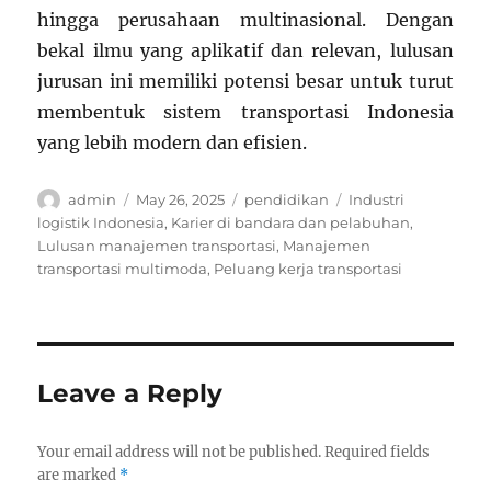
hingga perusahaan multinasional. Dengan
bekal ilmu yang aplikatif dan relevan, lulusan
jurusan ini memiliki potensi besar untuk turut
membentuk sistem transportasi Indonesia
yang lebih modern dan efisien.
Author
Posted
Categories
Tags
admin
May 26, 2025
pendidikan
Industri
on
logistik Indonesia
,
Karier di bandara dan pelabuhan
,
Lulusan manajemen transportasi
,
Manajemen
transportasi multimoda
,
Peluang kerja transportasi
Leave a Reply
Your email address will not be published.
Required fields
are marked
*