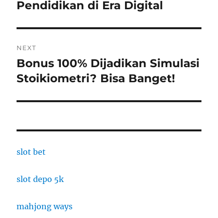
post:
Pendidikan di Era Digital
NEXT
Bonus 100% Dijadikan Simulasi
Next
post:
Stoikiometri? Bisa Banget!
slot bet
slot depo 5k
mahjong ways