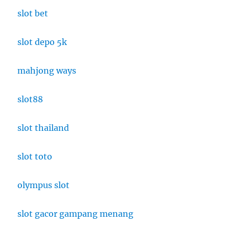
Tiga
slot bet
Sektor
Andalan
slot depo 5k
Bagi
Lulusan
Manajemen
mahjong ways
Transportasi
slot88
slot thailand
slot toto
olympus slot
slot gacor gampang menang