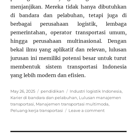
menjanjikan. Mereka tidak hanya dibutuhkan
di bandara dan pelabuhan, tetapi juga di
berbagai perusahaan logistik, lembaga
pemerintahan, operator transportasi umum,
hingga perusahaan multinasional. Dengan
bekal ilmu yang aplikatif dan relevan, lulusan
jurusan ini memiliki potensi besar untuk turut
membentuk sistem transportasi Indonesia
yang lebih modern dan efisien.
Posted
Categories
Tags
May 26, 2025
pendidikan
Industri logistik Indonesia
,
on
Karier di bandara dan pelabuhan
,
Lulusan manajemen
transportasi
,
Manajemen transportasi multimoda
,
on
Peluang kerja transportasi
Leave a comment
Bandara,
Pelabuhan,
dan
Logistik: