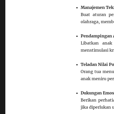
Manajemen Tek
Buat aturan pe
olahraga, memba
Pendampingan A
Libatkan anak
menstimulasi kre
Teladan Nilai Po
Orang tua menun
anak meniru peri
Dukungan Emosi
Berikan perhati
jika diperlukan