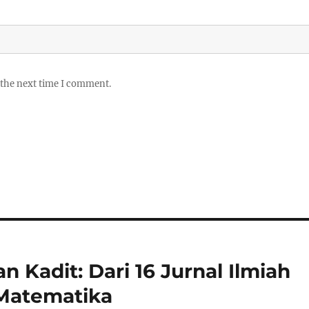
 the next time I comment.
an Kadit: Dari 16 Jurnal Ilmiah
 Matematika