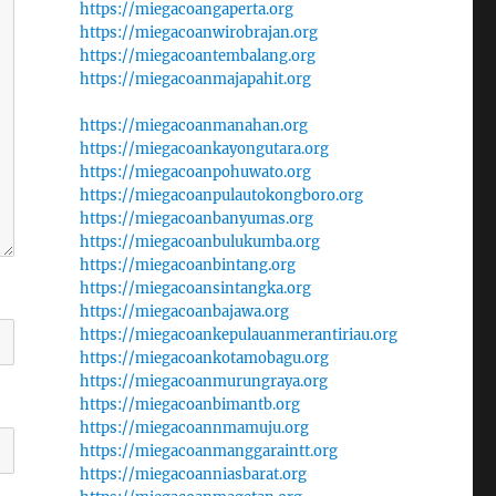
https://miegacoangaperta.org
https://miegacoanwirobrajan.org
https://miegacoantembalang.org
https://miegacoanmajapahit.org
https://miegacoanmanahan.org
https://miegacoankayongutara.org
https://miegacoanpohuwato.org
https://miegacoanpulautokongboro.org
https://miegacoanbanyumas.org
https://miegacoanbulukumba.org
https://miegacoanbintang.org
https://miegacoansintangka.org
https://miegacoanbajawa.org
https://miegacoankepulauanmerantiriau.org
https://miegacoankotamobagu.org
https://miegacoanmurungraya.org
https://miegacoanbimantb.org
https://miegacoannmamuju.org
https://miegacoanmanggaraintt.org
https://miegacoanniasbarat.org