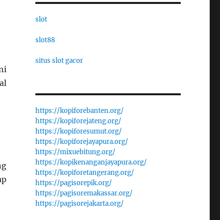
slot
slot88
situs slot gacor
ni
al
https://kopiforebanten.org/
https://kopiforejateng.org/
https://kopiforesumut.org/
https://kopiforejayapura.org/
https://mixuebitung.org/
https://kopikenanganjayapura.org/
ng
https://kopiforetangerang.org/
ap
https://pagisorepik.org/
https://pagisoremakassar.org/
https://pagisorejakarta.org/