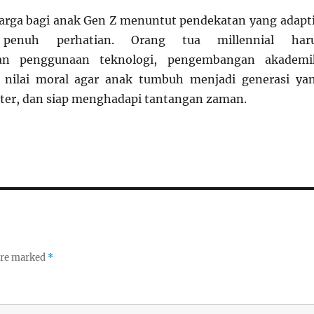
arga bagi anak Gen Z menuntut pendekatan yang adapti
 penuh perhatian. Orang tua millennial har
n penggunaan teknologi, pengembangan akademi
an nilai moral agar anak tumbuh menjadi generasi ya
kter, dan siap menghadapi tantangan zaman.
 are marked
*