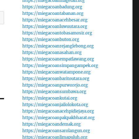
https://miegacoanmagetan.org
https://miegacoanbadung.org
https://miegacoantabanan.org
https://miegacoanacehbesar.org
https://miegacoanluwuutara.org
https://miegacoantobasamosir.org
https://miegacoanbuton.org
https://miegacoanrejanglebong.org
https://miegacoanasahan.org
https://miegacoanempatlawang.org
https://miegacoansimpangampek.org
https://miegacoanwatampone.org
https://miegacoanbaritoutara.org
https://miegacoanpurworejo.org
https://miegacoansumbawa.org
https://miegacoankutai.org
https://miegacoanjailolokota.org
https://miegacoanacehpidiejaya.org
https://miegacoanpakpakbharat.org
https://miegacoandemak.org
https://miegacoansarolangun.org
https://miegacoanlimapuluh.org