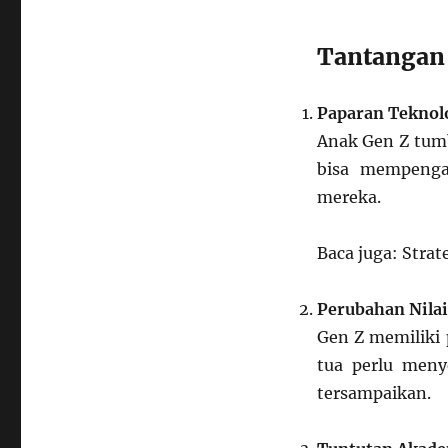
Tantangan 
Paparan Teknol
Anak Gen Z tumb
bisa mempengar
mereka.
Baca juga: Strat
Perubahan Nilai
Gen Z memiliki 
tua perlu menye
tersampaikan.