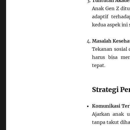
Tuntutan Akade
Anak Gen Z ditu
adaptif terha
kedua aspek ini
Masalah Keseha
Tekanan sosial 
harus bisa me
tepat.
Strategi P
Komunikasi Te
Ajarkan anak u
tanpa takut diha