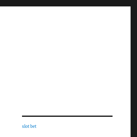
slot bet