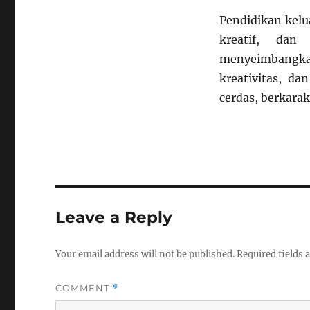
Pendidikan kelu
kreatif, dan
menyeimbangka
kreativitas, d
cerdas, berkara
Leave a Reply
Your email address will not be published.
Required fields
COMMENT
*