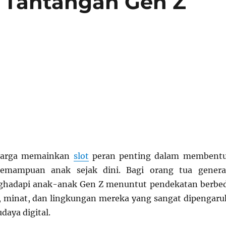
i Tantangan Gen Z
luarga memainkan
slot
peran penting dalam membent
kemampuan anak sejak dini. Bagi orang tua genera
nghadapi anak-anak Gen Z menuntut pendekatan berbe
, minat, dan lingkungan mereka yang sangat dipengaru
daya digital.