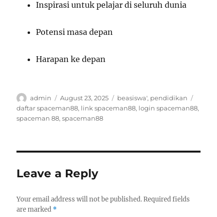
Inspirasi untuk pelajar di seluruh dunia
Potensi masa depan
Harapan ke depan
Author
Posted
Categories
Tags
admin
August 23, 2025
beasiswa'
,
pendidikan
on
daftar spaceman88
,
link spaceman88
,
login spaceman88
,
spaceman 88
,
spaceman88
Leave a Reply
Your email address will not be published.
Required fields
are marked
*