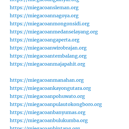
https://miegacoansleman.org
https://miegacoannagoya.org
https://miegacoanmongonsidi.org
https://miegacoanmedanselayang.org
https://miegacoangaperta.org
https://miegacoanwirobrajan.org
https://miegacoantembalang.org
https://miegacoanmajapahit.org
https://miegacoanmanahan.org
https://miegacoankayongutara.org
https://miegacoanpohuwato.org
https://miegacoanpulautokongboro.org
https://miegacoanbanyumas.org
https://miegacoanbulukumba.org
https://miegacoanbintang.org