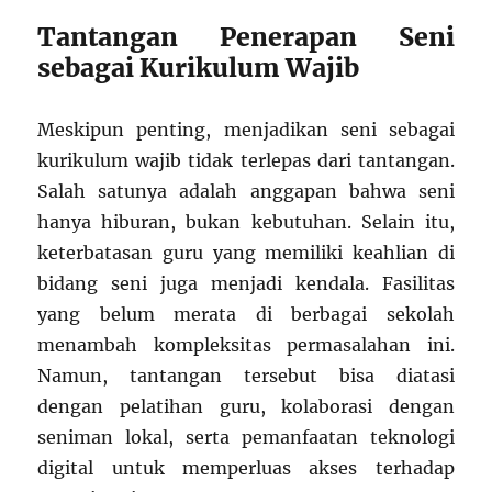
Tantangan Penerapan Seni
sebagai Kurikulum Wajib
Meskipun penting, menjadikan seni sebagai
kurikulum wajib tidak terlepas dari tantangan.
Salah satunya adalah anggapan bahwa seni
hanya hiburan, bukan kebutuhan. Selain itu,
keterbatasan guru yang memiliki keahlian di
bidang seni juga menjadi kendala. Fasilitas
yang belum merata di berbagai sekolah
menambah kompleksitas permasalahan ini.
Namun, tantangan tersebut bisa diatasi
dengan pelatihan guru, kolaborasi dengan
seniman lokal, serta pemanfaatan teknologi
digital untuk memperluas akses terhadap