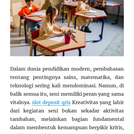
Dalam dunia pendidikan modern, pembahasan
tentang pentingnya sains, matematika, dan
teknologi sering kali mendominasi. Namun, di
balik semua itu, seni memiliki peran yang sama
vitalnya.
slot deposit qris
Kreativitas yang lahir
dari kegiatan seni bukan sekadar aktivitas
tambahan, melainkan bagian fundamental
dalam membentuk kemampuan berpikir kritis,