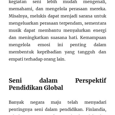
kegiatan seni lebih mudah mengenali,
memahami, dan mengelola perasaan mereka.
Misalnya, melukis dapat menjadi sarana untuk
mengeluarkan perasaan terpendam, sementara
musik dapat membantu menyalurkan energi
dan meningkatkan suasana hati. Kemampuan
mengelola emosi ini penting dalam
membentuk kepribadian yang tangguh dan
empati terhadap orang lain.
Seni dalam Perspektif
Pendidikan Global
Banyak negara maju telah menyadari
pentingnya seni dalam pendidikan. Finlandia,