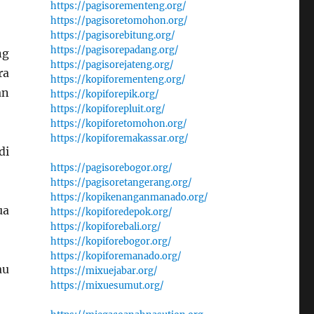
https://pagisorementeng.org/
https://pagisoretomohon.org/
https://pagisorebitung.org/
https://pagisorepadang.org/
ng
https://pagisorejateng.org/
ra
https://kopiforementeng.org/
an
https://kopiforepik.org/
https://kopiforepluit.org/
https://kopiforetomohon.org/
https://kopiforemakassar.org/
di
https://pagisorebogor.org/
https://pagisoretangerang.org/
https://kopikenanganmanado.org/
ua
https://kopiforedepok.org/
https://kopiforebali.org/
https://kopiforebogor.org/
https://kopiforemanado.org/
au
https://mixuejabar.org/
https://mixuesumut.org/