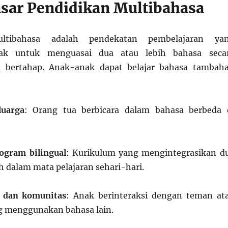
sar Pendidikan Multibahasa
ultibahasa adalah pendekatan pembelajaran ya
k untuk menguasai dua atau lebih bahasa seca
 bertahap. Anak-anak dapat belajar bahasa tambah
luarga
: Orang tua berbicara dalam bahasa berbeda 
ogram bilingual
: Kurikulum yang mengintegrasikan d
h dalam mata pelajaran sehari-hari.
l dan komunitas
: Anak berinteraksi dengan teman at
g menggunakan bahasa lain.