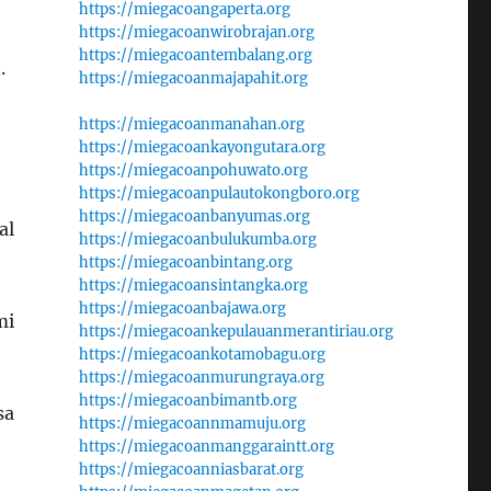
https://miegacoangaperta.org
https://miegacoanwirobrajan.org
https://miegacoantembalang.org
.
https://miegacoanmajapahit.org
https://miegacoanmanahan.org
https://miegacoankayongutara.org
https://miegacoanpohuwato.org
https://miegacoanpulautokongboro.org
https://miegacoanbanyumas.org
al
https://miegacoanbulukumba.org
https://miegacoanbintang.org
https://miegacoansintangka.org
https://miegacoanbajawa.org
mi
https://miegacoankepulauanmerantiriau.org
https://miegacoankotamobagu.org
https://miegacoanmurungraya.org
https://miegacoanbimantb.org
sa
https://miegacoannmamuju.org
https://miegacoanmanggaraintt.org
https://miegacoanniasbarat.org