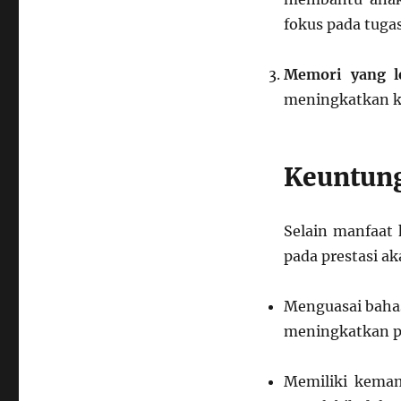
fokus pada tugas
Memori yang l
meningkatkan ka
Keuntun
Selain manfaat 
pada prestasi a
Menguasai bahas
meningkatkan p
Memiliki kema