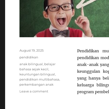
Posted
August 19, 2025
Pendidikan mu
on
Categories
pendidikan
pendidikan mo
Tags
anak bilingual
,
belajar
anak-anak yang 
bahasa sejak kecil
,
keunggulan kog
keuntungan bilingual
,
yang hanya bel
pendidikan multibahasa
,
perkembangan anak
keluarga bilin
on
Leave a comment
program pembel
Pendidikan
Multibahasa:
Keuntungan