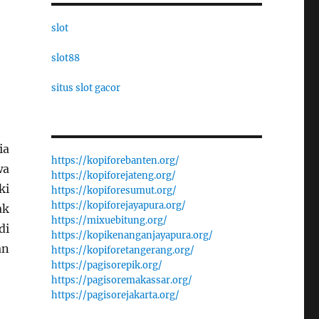
slot
slot88
situs slot gacor
ia
https://kopiforebanten.org/
wa
https://kopiforejateng.org/
ki
https://kopiforesumut.org/
https://kopiforejayapura.org/
ak
https://mixuebitung.org/
di
https://kopikenanganjayapura.org/
an
https://kopiforetangerang.org/
https://pagisorepik.org/
https://pagisoremakassar.org/
https://pagisorejakarta.org/