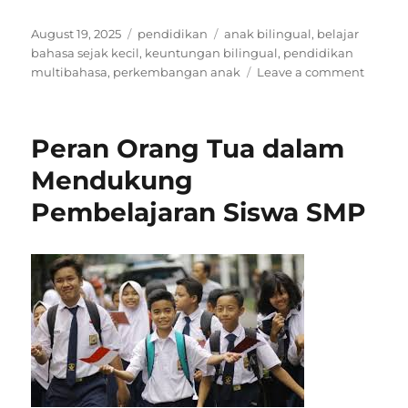
Posted
Categories
Tags
August 19, 2025
pendidikan
anak bilingual
,
belajar
on
bahasa sejak kecil
,
keuntungan bilingual
,
pendidikan
on
multibahasa
,
perkembangan anak
Leave a comment
Pendid
Multib
Keunt
Peran Orang Tua dalam
Anak
yang
Mendukung
Belajar
Pembelajaran Siswa SMP
Lebih
dari
Satu
Bahas
Sejak
Kecil