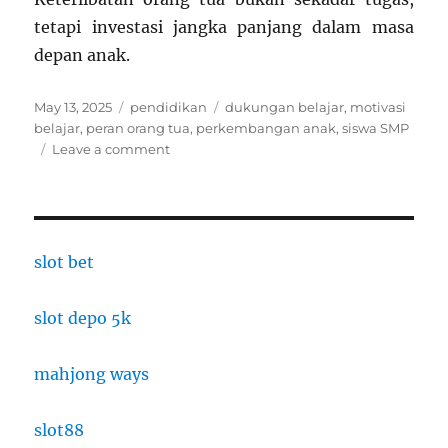
tetapi investasi jangka panjang dalam masa
depan anak.
Posted
Categories
Tags
May 13, 2025
pendidikan
dukungan belajar
,
motivasi
on
belajar
,
peran orang tua
,
perkembangan anak
,
siswa SMP
on
Leave a comment
Peran
Orang
Tua
dalam
Mendukung
slot bet
Pembelajaran
Siswa
slot depo 5k
SMP
mahjong ways
slot88