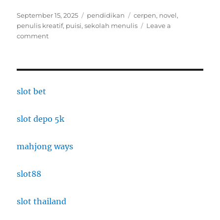
Posted
Categories
Tags
September 15, 2025
pendidikan
cerpen
,
novel
,
on
penulis kreatif
,
puisi
,
sekolah menulis
Leave a
on
comment
Sekolah
Penulis
Kreatif:
Dari
Puisi,
slot bet
Cerpen,
hingga
slot depo 5k
Novel
mahjong ways
slot88
slot thailand