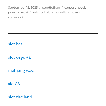
Posted
Categories
Tags
September 15, 2025
pendidikan
cerpen
,
novel
,
on
penulis kreatif
,
puisi
,
sekolah menulis
Leave a
on
comment
Sekolah
Penulis
Kreatif:
Dari
Puisi,
slot bet
Cerpen,
hingga
slot depo 5k
Novel
mahjong ways
slot88
slot thailand